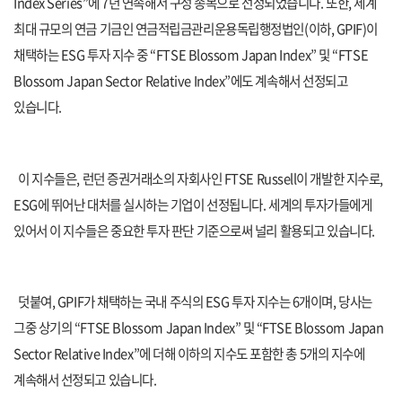
Index Series”
에
7
년 연속해서 구성 종목으로 선정되었습니다
.
또한
,
세계
최대 규모의 연금 기금인 연금적립금관리운용독립행정법인
(
이하
, GPIF)
이
채택하는
ESG
투자 지수 중
“FTSE Blossom Japan Index”
및
“FTSE
Blossom Japan Sector Relative Index”
에도 계속해서 선정되고
있습니다
.
이 지수들은
,
런던 증권거래소의 자회사인
FTSE Russell
이 개발한 지수로
,
ESG
에 뛰어난 대처를 실시하는 기업이 선정됩니다
.
세계의 투자가들에게
있어서 이 지수들은 중요한 투자 판단 기준으로써 널리 활용되고 있습니다
.
덧붙여
, GPIF
가 채택하는 국내 주식의
ESG
투자 지수는
6
개이며
,
당사는
그중 상기의
“FTSE Blossom Japan Index”
및
“FTSE Blossom Japan
Sector Relative Index”
에 더해 이하의 지수도 포함한 총
5
개의 지수에
계속해서 선정되고 있습니다
.