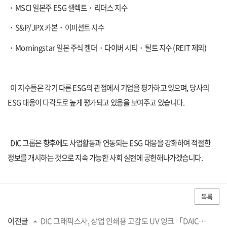
・
MSCI
일본주
ESG
셀렉트
・
리더스 지수
・
S&P/JPX
카본
・
이피션트 지수
・
Morningstar
일본 주식 젠더
・
다이버 시티
・
틸트 지수
(
REIT
제외
)
이 지수들은 각기 다른
ESG
의 관점에서 기업을 평가하고 있으며
,
당사의
ESG
대응이 다각도로 높게 평가되고 있음을 보여주고 있습니다
.
DIC
그룹은 향후에도 사업활동과 연동되는
ESG
대응을 강화하여 적절한
정보를 개시하는 것으로 지속 가능한 사회 실현에 공헌해나가겠습니다
.
목록
이전글
DIC 그래픽스사, 상업 인쇄용 고감도 UV 잉크 「DAICURE HR PINESTER™」 출시