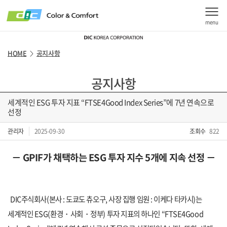
menu
HOME
공지사항
>
공지사항
세계적인 ESG 투자 지표 “FTSE4Good Index Series”에 7년 연속으로
선정
관리자
2025-09-30
조회수
822
－
GPIF
가 채택하는
ESG
투자 지수
5
개에 지속 선정 －
DIC
주식회사
(
본사
:
도쿄도 츄오구
,
사장 집행 임원
:
이케다 타카시
)
는
세계적인
ESG(
환경
・
사회
・
정부
)
투자 지표의 하나인
“
FTSE4Good