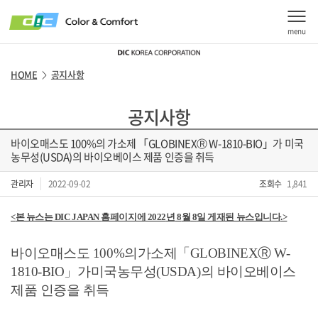
menu
HOME
공지사항
>
공지사항
바이오매스도 100%의 가소제 「GLOBINEXⓇ W-1810-BIO」가 미국
농무성(USDA)의 바이오베이스 제품 인증을 취득
관리자
2022-09-02
조회수
1,841
<
본 뉴스는
DIC JAPAN
홈페이지에
2022
년
8
월
8
일 게재된 뉴스입니다
.>
바이오매스도
100%
의
가소제
「
GLOBINEXⓇ W-
1810-BIO
」가
미국
농무성
(USDA)
의
바이오베이스
제품
인증을
취득