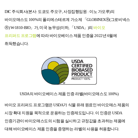
DIC
주식회사
(
본사
:
도쿄도
주오구
,
사장
집행
임원
:
이노
가오루
)
의
바이오매스도
100%
의
폴리에스테르계
가소제
「
GLOBINEXⓇ(
그로비넥스
Ⓡ) W-1810-BIO
」가
,
미국
농무성
(
이하
,
「
USDA
」
)
의
바이오
프리퍼드
프로그램
에
따라
바이오베이스
제품
인증을
2022
년
6
월에
취득했습니다
.
USDA
의
바이오베이스
제품
인증
라벨
(
바이오매스도
100%)
바이오
프리퍼드
프로그램은
USDA
가
식물
유래
원료인
바이오매스
제품의
시장
확대
지원을
목적으로
운용하는
인증
제도입니다
.
이
인증은
USDA
인증
기관이
바이오매스도의
시험을
실시하고
규정
값을
초과하는
제품에
대해
바이오베이스
제품
인증을
증명하는
라벨의
사용을
허용합니다
.