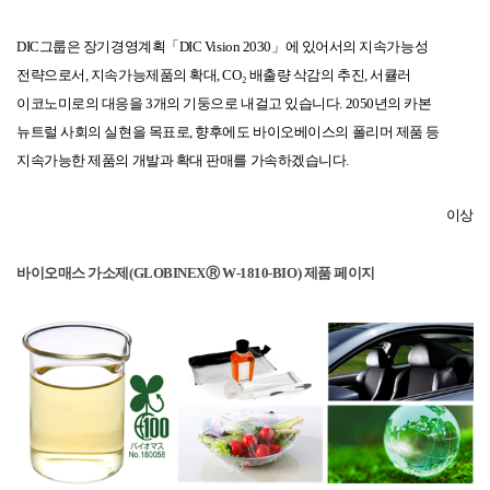
DIC
그룹은
장기
경영계획
「
DIC Vision 2030
」에
있어서의
지속가능성
전략으로서
,
지속가능제품의
확대
, CO₂
배출량
삭감의
추진
,
서큘러
이코노미로의
대응을
3
개의
기둥으로
내걸고
있습니다
. 2050
년의
카본
뉴트럴
사회의
실현을
목표로
,
향후에도
바이오베이스의
폴리머
제품
등
지속
가능한
제품의
개발과
확대 판매를
가속하겠습니다
.
이상
바이오매스
가소제
(GLOBINEXⓇ W-1810-BIO)
제품
페이지