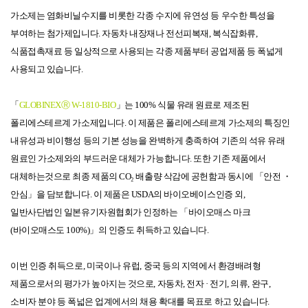
가소제는
염화
비닐
수지를
비롯한
각종
수지에
유연성
등
우수한
특성을
부여하는
첨가제입니다
.
자동차
내장재나
전선
피복재
,
복식
잡화류
,
식품
접촉
재료
등
일상적으로
사용되는
각종
제품부터
공업
제품
등
폭넓게
사용되고
있습니다
.
「
GLOBINEXⓇ W-1810-BIO
」는
100%
식물
유래
원료로
제조된
폴리에스테르계
가소제입니다
.
이
제품은
폴리에스테르계
가소제의
특징인
내유성과
비이행성
등의
기본
성능을
완벽하게
충족하여
기존의
석유
유래
원료인
가소제와의
부드러운
대체가
가능합니다
.
또한
기존
제품에서
대체하는
것으로
최종
제품의
CO₂
배출량
삭감에
공헌함과
동시에
「안전
・
안심」을
담보합니다
.
이
제품은
USDA
의
바이오베이스
인증
외
,
일반
사단법인
일본
유기
자원
협회가
인정하는
「바이오매스
마크
(
바이오매스도
100%)
」의
인증도
취득하고
있습니다
.
이번
인증
취득으로
,
미국이나
유럽
,
중국
등의
지역에서
환경
배려형
제품으로서의
평가가
높아지는
것으로
,
자동차
,
전자
·
전기
,
의류
,
완구
,
소비자
분야
등
폭넓은
업계에서의
채용
확대를
목표로
하고
있습니다
.